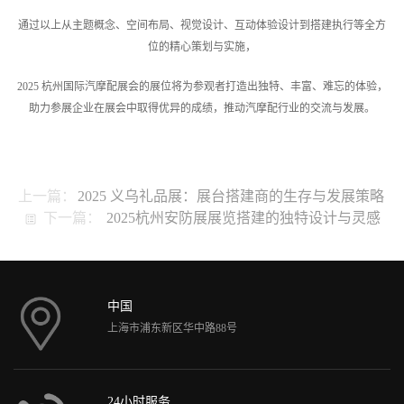
通过以上从主题概念、空间布局、视觉设计、互动体验设计到搭建执行等全方
位的精心策划与实施，
2025 杭州国际汽摩配展会的展位将为参观者打造出独特、丰富、难忘的体验，
助力参展企业在展会中取得优异的成绩，推动汽摩配行业的交流与发展。
上一篇：
2025 义乌礼品展：展台搭建商的生存与发展策略
下一篇：
2025杭州安防展展览搭建的独特设计与灵感
中国
上海市浦东新区华中路88号
24小时服务