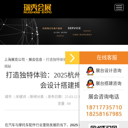
Toggle
naviga
在线客服
上海展览公司
>
展会信息
>
打造独特体验：2025杭州国际汽摩配展会设计搭建
揭秘
展台设计咨询
打造独特体验：2025杭州国际汽摩配展
展台搭建咨询
会设计搭建揭秘
展会咨询电话
城市 : | 关键词 : | 新闻分类 : | 发布日期：25-03-12 16:53:43 发布者 : 瑞秀会展 | 浏
览量 : 69
在汽车与摩托车配件行业蓬勃发展的当下，
2025 杭州国际汽摩配展会
成为了众