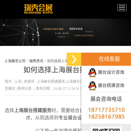
Toggle
naviga
在线客服
上海展览公司
>
瑞秀资讯
>
如何选择上海展台搭建服务
如何选择上海展台搭建服务
展台设计咨询
城市 : 上海 | 关键词 : 上海展台搭建服务,上海展台设计搭建,展业设计搭建上海展
展台搭建咨询
览展会 | 新闻分类 : | 发布日期：24-08-25 11:34:56 发布者 : 瑞秀会展 | 浏览量 : 95
展会咨询电话
选择
上海展台搭建服务
时，需要结合自身需求、从多因素考
虑，从而选择到
专业展台设计搭建商
。
以下是一些关键步骤和建议：