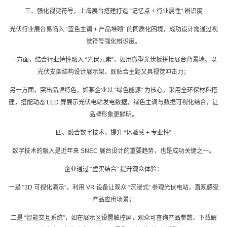
三、强化视觉符号，
上海展台搭建
打造 “记忆点 + 行业属性” 辨识度
光伏行业展台易陷入 “蓝色主调 + 产品堆砌” 的同质化困境，成功设计需通过视
觉符号强化辨识度。
一方面，结合行业特性融入 “光伏元素”，如用微型光伏板拼接展台背景墙、以
光伏支架结构设计展示架，既贴合主题又具视觉冲击力；
另一方面，突出品牌特色，如某企业以 “绿色能源” 为核心，采用全环保材料搭
建，搭配动态 LED 屏展示光伏电站发电数据，绿色主调与数据可视化结合，让
品牌形象更鲜明。
四、融合数字技术，提升 “体验感 + 专业性”
数字技术的融入是近年来 SNEC 展台设计的重要趋势，也是成功关键之一。
企业通过 “虚实结合” 提升观众体验：
一是 “3D 可视化演示”，利用 VR 设备让观众 “沉浸式” 参观光伏电站，直观感受
产品应用场景；
二是 “智能交互系统”，如在展示区设置触控屏，观众可查询产品参数、下载解