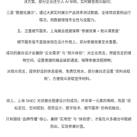
决方案，部分企业还引入 AI 导购，实时解答观众疑问；
三是 “数据化展示”，通过大屏实时展示产品效率测试数据、全球项目案例运行
情况，用数据增强专业性与说服力。
五、注重细节服务，
上海展会搭建
保障 “参展效果 + 观众满意度”
细节服务虽不直接体现在设计外观上，却对参展效果至关重要。
成功的展台设计会兼顾 “企业需求” 与 “观众体验”：对企业而言，预留充足的储
物空间、设置便捷的展品装卸通道，保障参展流程顺畅；
对观众而言，提供舒适的休息座椅、免费饮用水，部分展台还设置 “资料自取
柜”，方便观众获取宣传材料。
综上，上海 SNEC 光伏
展台搭建设计
的成功，并非单一元素的堆砌，而是 “目
标定位、空间规划、视觉设计、数字技术、细节服务” 的有机融合。
只有围绕 “品牌传播” 核心，兼顾 “实用性” 与 “体验感”，才能在众多展台中脱颖
而出，实现参展价值。