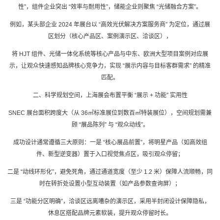
性”，组件企业突出 “效率与耐用性”，储能企业则聚焦 “光储融合方案”。
例如，某头部企业 2024 年展台以 “高效光伏解决方案服务商” 为定位，通过展
区划分（核心产品区、案例演示区、洽谈区），
将 HJT 组件、光储一体化系统等核心产品与中东、欧洲大型项目案例对应展
示，让观众快速感知品牌核心竞争力，实现 “展示内容与目标客群需求” 的精准
匹配。
二、科学规划空间，
上海展会布置
平衡 “展示 + 功能” 实用性
SNEC 展台面积跨度大（从 36㎡标准展位到数百㎡特装展位），空间规划需兼
顾 “展品陈列” 与 “观众动线”。
成功设计通常遵循三大原则：一是 “核心展品前置”，将明星产品（如高效组
件、新型逆变器）置于入口视觉焦点区，吸引观众停留；
二是 “动线环形化”，避免死角，通过通道宽度（至少 1.2 米）保障人流顺畅，同
时在转折处设置小型互动装置（如产品参数查询屏）；
三是 “功能分区明确”，洽谈区远离嘈杂的演示区，采用半封闭设计保障隐私，
休息区搭配品牌元素软装，提升观众停留时长。