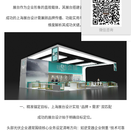
展台
作为企业形象的直观载体，其展
台搭建设计
直接影响参展效果。
成功的
上海展台设计
需兼顾品牌传播、功能实用与观众体验，以下从五大核心
维度解析其成功关键。
微信咨询
一、精准锚定目标，
上海展台设计
实现 “品牌 + 需求” 双匹配
成功的
展台设计
始于明确目标定位。
头部光伏企业通常围绕核心业务设定清晰方向：如逆变器企业侧重 “技术可靠