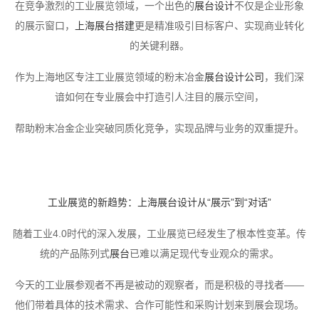
口，
上海展台搭建
更是精准吸引目标客户、实现商业转化的关键利器。
作为上海地区专注工业展览领域的粉末冶金
展台设计公司
，我们深谙如何在专
业展会中打造引人注目的展示空间，
微信咨询
帮助粉末冶金企业突破同质化竞争，实现品牌与业务的双重提升。
工业展览的新趋势：
上海展台设计
从“展示”到“对话”
随着工业4.0时代的深入发展，工业展览已经发生了根本性变革。传统的产品陈
列式
展台
已难以满足现代专业观众的需求。
今天的工业展参观者不再是被动的观察者，而是积极的寻找者——他们带着具
体的技术需求、合作可能性和采购计划来到展会现场。
因此，成功的展台设计必须从单向的“展示”转向双向的“对话”，创造一个能够引
发深度交流、建立专业信任的互动空间。