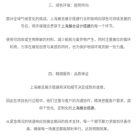
三、绿色环保：趋势所向
面对全球气候变化的挑战，上海展览展示搭建行业积极响应绿色可持续发展的
号召，将环保理念贯穿于
上海展台设计搭建
的每一个环节。
使用可回收或生物降解的材料，减少能耗与废弃物产生，同时注重展位的循环
利用，力求在展现创意与美感的同时，也为保护地球环境贡献一份力量。
四、精细服务：品质保证
上海展览展示搭建商深知细节决定成败的道理，
因此在项目执行过程中，他们注重与客户的沟通协作，精准把握客户需求，提
供个性化、定制化的
上海展台搭建
。
从紧急情况的快速响应到展会期间的技术支持，每一个细节都力求做到尽善尽
美，确保每一场展览都能顺利举行，达到预期效果。