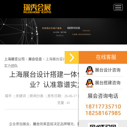
Toggle
naviga
在线客服
上海展览公司
>
展会信息
>
上海展台设计搭建一体化公司哪家专业？认准靠谱
实力团队
展台设计咨询
上海展台设计搭建一体化公司哪家专
展台搭建咨询
业？认准靠谱实力团队
展会咨询电话
城市 : | 关键词 : | 新闻分类 : | 发布日期：26-06-17 16:37:00 发布者 : 瑞秀会展 | 浏
览量 : 41
企业参加展会，
展台
效果直接决定品牌曝光、客户咨询与现场成交效果。