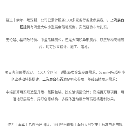
经过十余年市场深耕，公司已累计服务1000多家各行各业参展客户，
上海展台
搭建
拥有海量大中小型展会落地案例，实战经验非常扎实。
无论是小型精致特装、中型品牌展位，还是大面积异形展台、双层结构高端展
台，均可独立设计、施工、落地。
项目客单价覆盖5万—100万全区间，适配各类企业参展需求。5万起可完成中小
企业基础特装搭建，
上海展会布置
满足初次参展、基础品牌展示需求；
中端预算可实现造型升级、氛围包装、独立洽谈区设计；高端百万级项目，可
落地双层展台、异形创意结构、多媒体互动展台等高规格定制效果。
作为上海本土老牌搭建团队，我们严格遵循上海各大展馆施工标准与消防规