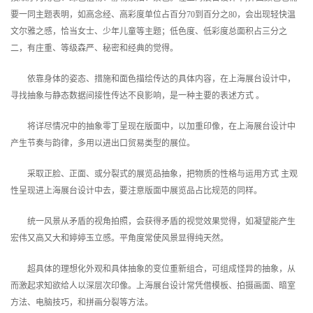
要一同主题表明，如高念经、高彩度单位占百分70到百分之80，会出现轻快温
文尔雅之感，恰当女士、少年儿童等主题；低色度、低彩度总面积占三分之
二，有庄重、等级森严、秘密和经典的觉得。
依靠身体的姿态、措施和面色描绘传达的具体内容，在上海展台设计中，
寻找抽象与静态数据间接性传达不良影响，是一种主要的表述方式 。
将详尽情况中的抽象零丁呈现在版面中，以加重印像，在上海展台设计中
产生节奏与韵律，多用以进出口贸易类型的展位。
采取正脸、正面、或分裂式的展览品抽象，把物质的性格与运用方式 主观
性呈现进上海展台设计中去，要注意版面中展览品占比规范的同样。
统一风景从矛盾的视角拍照，会获得矛盾的视觉效果觉得，如凝望能产生
宏伟又高又大和婷婷玉立感。平角度常使风景显得纯天然。
超具体的理想化外观和具体抽象的变位重新组合，可组成怪异的抽象，从
而激起求知欲给人以深层次印像。上海展台设计常凭借模板、拍摄画面、暗室
方法、电脑技巧，和拼画分裂等方法。