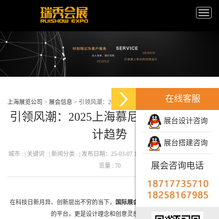
Toggle
naviga
在线客服
上海展览公司
>
展会信息
>
引领风潮：2025上海慕尼黑展的展会设计趋势
引领风潮：2025上海慕尼黑展的展会设
展台设计咨询
计趋势
展台搭建咨询
城市 : | 关键词 : | 新闻分类 : | 发布日期：25-03-07 13:20:54 发布者 : 瑞秀会展 | 浏
展会咨询电话
览量 : 70
在科技日新月异、创新层出不穷的当下，
国际展会
不仅是产品展示和技术交流
的平台，更是设计理念和创意灵感的碰撞地。