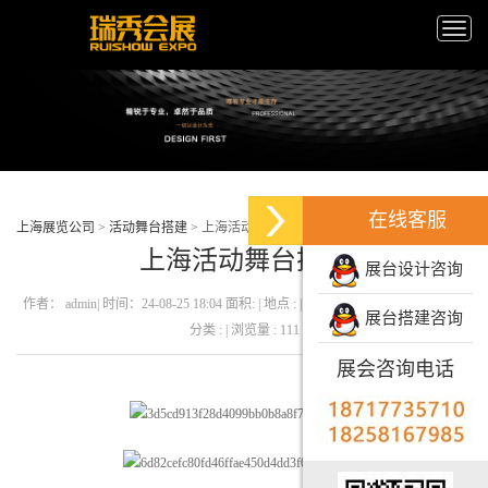
Toggle
naviga
在线客服
上海展览公司
>
活动舞台搭建
>
上海活动舞台搭建
上海活动舞台搭建
展台设计咨询
作者： admin| 时间：24-08-25 18:04 面积: | 地点 : | 展会名称 : | 展馆名称 : | 行业
展台搭建咨询
分类 : | 浏览量 : 111
展会咨询电话