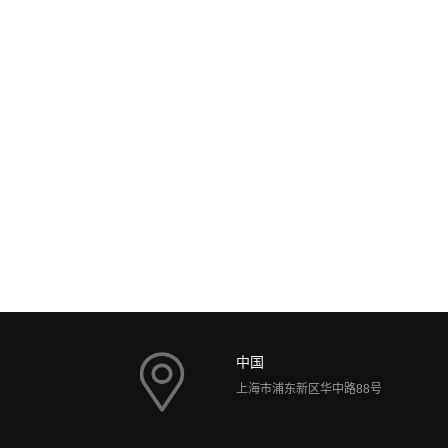
11-26
上海展览展会搭建的重要性
2024
上海作为国际化城市，展会众多，为企业提供
阔展示舞台。上海展览展会搭 ...
中国
上海市浦东新区华中路88号