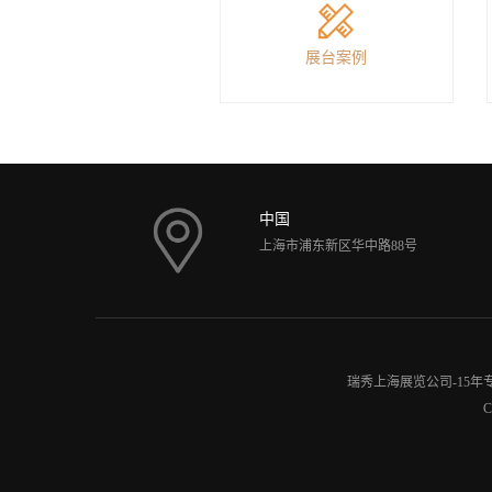
展台案例
中国
上海市浦东新区华中路88号
瑞秀
上海展览公司
-15
C