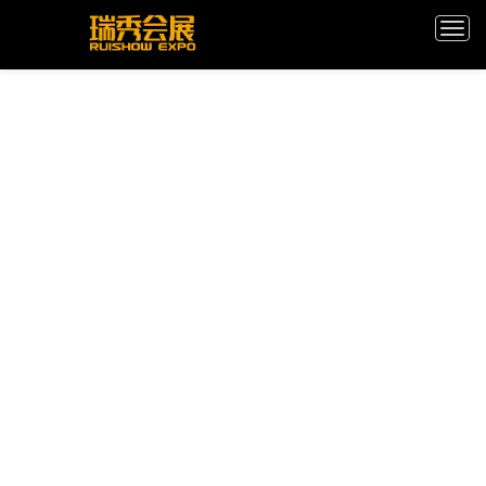
Toggl
navig
在线客服
上海展览公司
>
瑞秀资讯
>
上海会展搭建施工的流程有哪些？
上海会展搭建施工的流程有哪些？
展台设计咨询
城市 : | 关键词 : | 新闻分类 : | 发布日期：24-11-04 14:27:10 发布者 : 瑞秀会展 | 浏
展台搭建咨询
览量 : 92
展会咨询电话
上海会展搭建施工
流程是一个系统而细致的过程，它涵盖了从前期准备到现场
搭建、再到撤展清理的各个阶段。