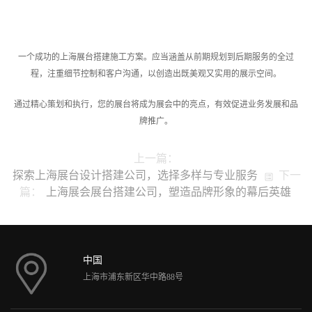
一个成功的上海展台搭建施工方案。应当涵盖从前期规划到后期服务的全过
程，注重细节控制和客户沟通，以创造出既美观又实用的展示空间。
通过精心策划和执行，您的展台将成为展会中的亮点，有效促进业务发展和品
牌推广。
上一篇：
探索上海展台设计搭建公司，选择多样与专业服务
下一
篇：
上海展会展台搭建公司，塑造品牌形象的幕后英雄
中国
上海市浦东新区华中路88号