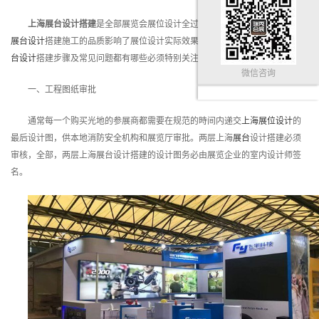
上海展台设计搭建
是全部展览会展位设计全过程中的关键构成部分。
上海
展台设计
搭建施工的品质影响了展位设计实际效果是不是完成。那麼，上海
展
台设计
搭建步骤及常见问题都有哪些必须特别关注的？
微信咨询
一、工程图纸审批
通常每一个购买光地的参展商都需要在规范的時间内递交
上海展位设计
的
最后设计图，供本地消防安全机构和展览厅审批。两层上海
展台
设计搭建必须
审核，全部，两层上海展台设计搭建的设计图务必由展览企业的室内设计师签
名。