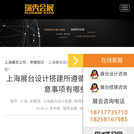
Toggle
naviga
在线客服
上海展览公司
>
参展知识
>
上海展台设计搭建所遵循工艺流程及注意事项有哪
些?
展台设计咨询
上海展台设计搭建所遵循工艺流程及注
展台搭建咨询
意事项有哪些?
展会咨询电话
城市 : 上海 | 关键词 : 上海展台设计搭建 | 新闻分类 : | 发布日期：22-06-21
16:46:12 发布者 : 瑞秀会展 | 浏览量 : 136